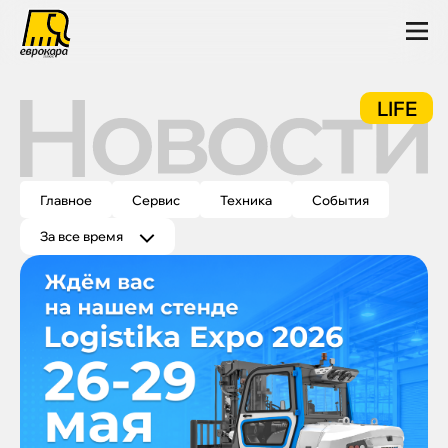
LI
E
F
V
Главное
Сервис
Техника
События
За все время