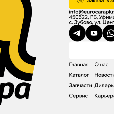
Заказать з
info@eurocaraplu
450522, РБ, Уфим
с. Зубово, ул. Це
Главная
О нас
Каталог
Новост
Запчасти
Дилер
Сервис
Карьер