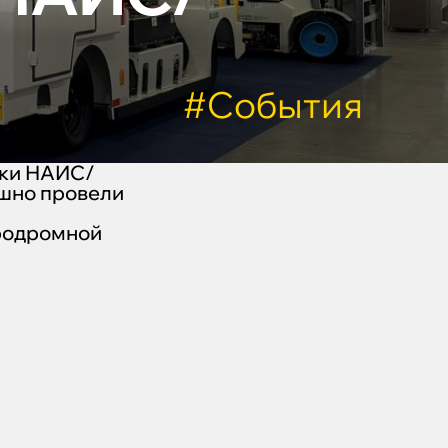
#События
вки НАИС/
ешно провели
эродромной