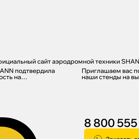
фициальный сайт аэродромной техники SHA
HANN подтвердила
Приглашаем вас п
сть на
наши стенды на вы
твенной площадке
НАИС 2026
нт»
8 800 555