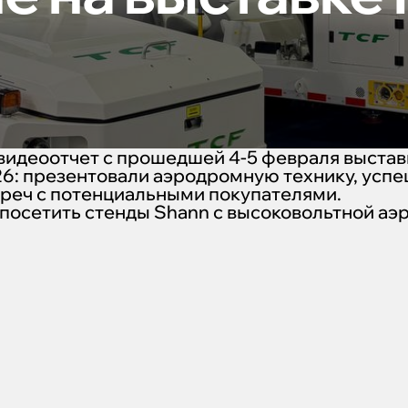
идеоотчет с прошедшей 4-5 февраля выста
6: презентовали аэродромную технику, усп
треч с потенциальными покупателями.
 посетить стенды Shann с высоковольтной а