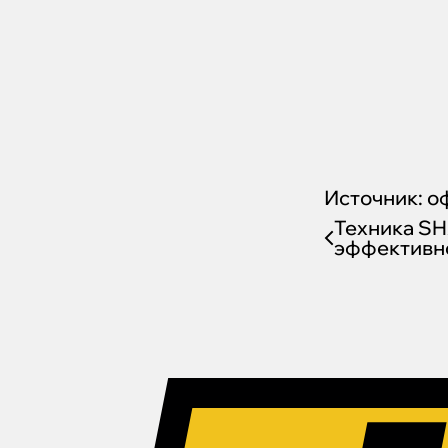
Источник:
о
Техника S
эффективно
производс
АО «Пигме