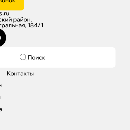
вонок
s.ru
ский район,
нтральная, 184/1
Поиск
Контакты
и
ы
а