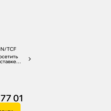
NN/TCF
осетить
ставке
 77 01