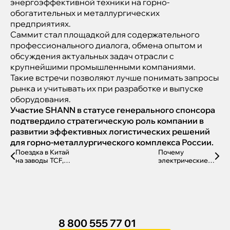
энергоэффективной техники на горно-
обогатительных и металлургических
предприятиях.
Саммит стал площадкой для содержательного
профессионального диалога, обмена опытом и
обсуждения актуальных задач отрасли с
крупнейшими промышленными компаниями.
Такие встречи позволяют лучше понимать запросы
рынка и учитывать их при разработке и выпуске
оборудования.
Участие SHANN в статусе генерального спонсора
подтвердило стратегическую роль компании в
развитии эффективных логистических решений
для горно-металлургического комплекса России.
Поездка в Китай
Почему
на заводы TCF,
электрические
XILIN, JAC, CATL,
вилочные
QUANCHAI
погрузчики
забирают все
большую долю
рынка?
8 800 555 77 01