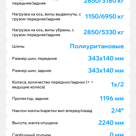
2850/3180 кг
передняя/задняя
Нагрузка на ось, вилы выдвинуты, с
1150/6950 кг
грузом передняя/задняя
Нагрузка на ось, вилы убраны, с
2850/5330 кг
грузом передняя/задняя
Полиуритановые
Шины
343x140 мм
Размер шин, передние
343x140 мм
Размер шин, задние
Колеса, количество передних/задних (× =
1x/2
ведущие колеса)
1196 мм
Протектор, задние
2/4°
Наклон мачты/каретки вил вперед/назад
2240 мм
Высота, мачта опущена
0 мм
Свободный подъем