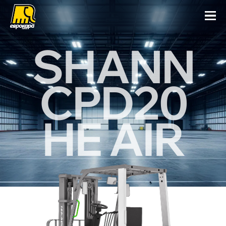
SHANN
CPD20
HE AIR