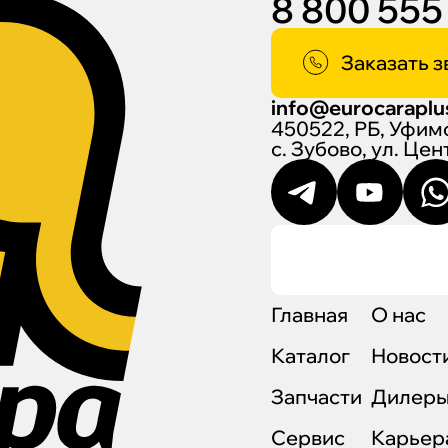
8 800 555
Заказать з
info@eurocaraplu
450522, РБ, Уфим
с. Зубово, ул. Це
Главная
О нас
Каталог
Новост
Запчасти
Дилер
Сервис
Карьер