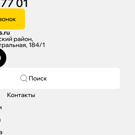
 77 01
вонок
s.ru
ский район,
нтральная, 184/1
Поиск
Контакты
и
ы
а